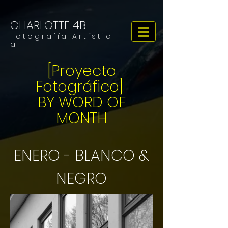
CHARLOTTE 4B
F o t o g r a f í a A r t í s t i c
a
[Proyecto
Fotográfico]
BY WORD OF
MONTH
ENERO - BLANCO &
NEGRO