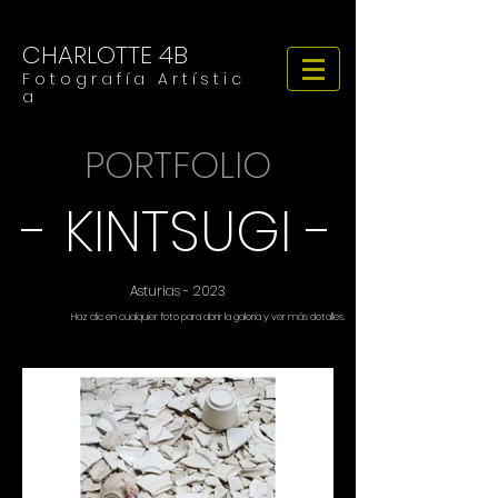
CHARLOTTE 4B
F o t o g r a f í a A r t í s t i c
a
PORTFOLIO
- KINTSUGI -
Asturias - 2023
Haz clic en cualquier foto para abrir la galería y ver más detalles.