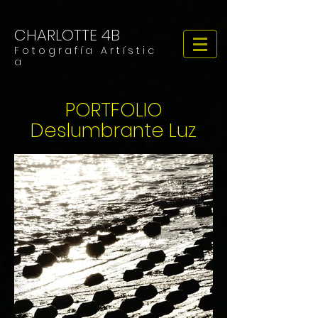
CHARLOTTE 4B
F o t o g r a f í a A r t í s t i c
a
PORTFOLIO
Deslumbrante Luz