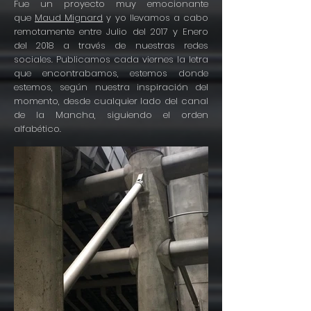
Fue un proyecto muy emocionante
que
Maud Mignard
y yo llevamos a cabo
remotamente entre Julio del 2017 y Enero
del 2018 a través de nuestras redes
sociales. Publicamos cada viernes la letra
que encontrabamos, estemos donde
estemos, según nuestra inspiración del
momento, desde cualquier lado del canal
de la Mancha, siguiendo el orden
alfabético.